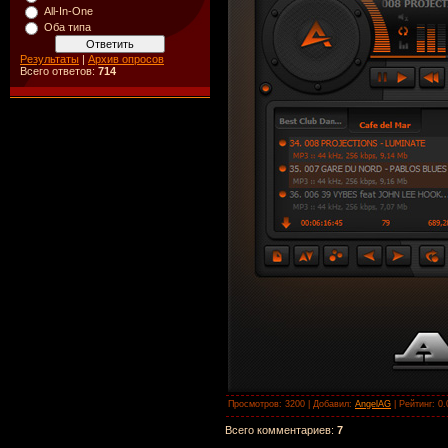
All-In-One
Оба типа
Результаты
|
Архив опросов
Всего ответов:
714
Просмотров
: 3200 |
Добавил
:
AngelAG
|
Рейтинг
:
0.
Всего комментариев
:
7