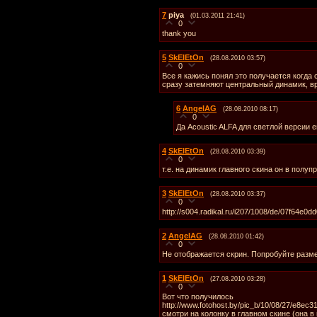
7
piya
(01.03.2011 21:41)
0
thank you
5
SkElEtOn
(28.08.2010 03:57)
0
Все я кажись понял это получается когда
сразу затемняют центральный динамик, вр
6
AngelAG
(28.08.2010 08:17)
0
Да Acoustic ALFA для светлой версии е
4
SkElEtOn
(28.08.2010 03:39)
0
т.е. на динамик главного скина он в полу
3
SkElEtOn
(28.08.2010 03:37)
0
http://s004.radikal.ru/i207/1008/de/07f64e0dd
2
AngelAG
(28.08.2010 01:42)
0
Не отображается скрин. Попробуйте разм
1
SkElEtOn
(27.08.2010 03:28)
0
Вот что получилось
http://www.fotohost.by/pic_b/10/08/27/e8e
смотри на колонку в главном скине (она в