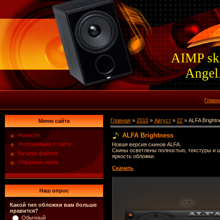
AIMP sk
Ange
Главн
Главная
»
2010
»
Август
»
22
» ALFA Brightn
Меню сайта
ALFA Brightness
Новости
Информация о сайте
Новая версия скинов ALFA.
Скины осветлены полностью, текстуры и ш
Каталог файлов
яркость обложки.
Обратная связь
Скачать
Наш опрос
Какой тип обложки вам больше
нравится?
Обычный