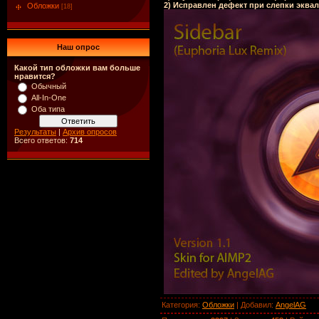
2) Исправлен дефект при слепки эквал
Обложки
[18]
Наш опрос
Какой тип обложки вам больше
нравится?
Обычный
All-In-One
Оба типа
Результаты
|
Архив опросов
Всего ответов:
714
Категория
:
Обложки
|
Добавил
:
AngelAG