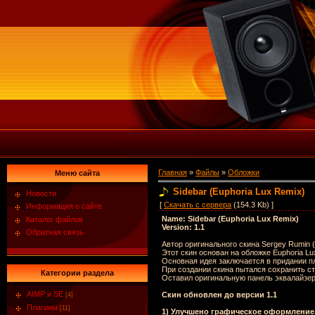
Главная
»
Файлы
»
Обложки
Меню сайта
Sidebar (Euphoria Lux Remix)
Новости
[
Скачать с сервера
(154.3 Kb) ]
Информация о сайте
Name: Sidebar (Euphoria Lux Remix)
Каталог файлов
Version: 1.1
Обратная связь
Автор оригинального скина Sergey Rumin (
Этот скин основан на обложке Euphoria Lu
Основная идея заключается в придании п
При создании скина пытался сохранить ст
Категории раздела
Оставил оригинальную панель эквалайзер
AIMP и SE
Скин обновлен до версии 1.1
[4]
Плагины
[11]
1) Улучшено графическое оформление