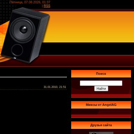
Пятница, 07.08.2026, 01:37
|
RSS
Поиск
31.01.2010, 21:51
Миксы от AngelAG
Друзья сайта