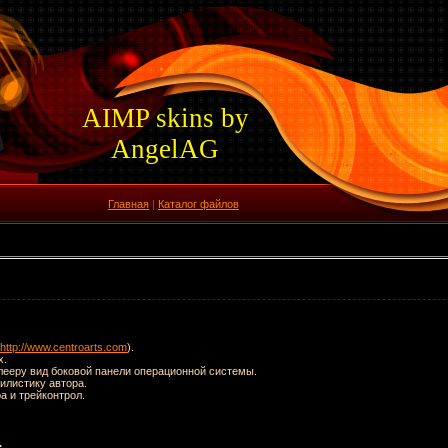
AIMP skins by
AngelAG
Главная
|
Каталог файлов
http://www.centroarts.com
).
x.
лееру вид боковой панели операционной системы.
илистику автора.
а и трейконтрол.
.