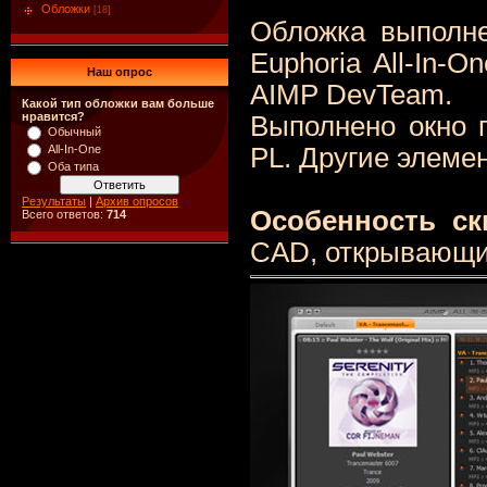
Обложки
[18]
Обложка выполне
Euphoria All-In-O
Наш опрос
AIMP DevTeam.
Какой тип обложки вам больше
нравится?
Выполнено окно
Обычный
All-In-One
PL. Другие элемен
Оба типа
Результаты
|
Архив опросов
Особенность ск
Всего ответов:
714
CAD, открывающий