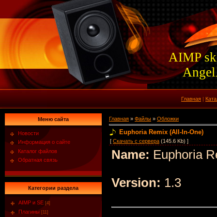
AIMP sk
Ange
Главная
|
Ката
Главная
»
Файлы
»
Обложки
Меню сайта
Euphoria Remix (All-In-One)
Новости
[
Скачать с сервера
(145.6 Kb) ]
Информация о сайте
Name:
Euphoria Re
Каталог файлов
Обратная связь
Version:
1.3
Категории раздела
AIMP и SE
[4]
Плагины
[11]