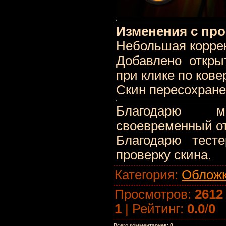
Изменения с пр
Небольшая корре
Добавлено откры
при клике по ковер
Скин пересохранен
Благодарю м
своевременный от
Благодарю тест
проверку скина.
Категория
:
Облож
Просмотров
:
2612
1
|
Рейтинг
:
0.0
/
0
Всего комментариев
:
0